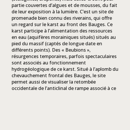
partie couvertes d’algues et de mousses, du fait
de leur exposition à la lumière. C’est un site de
promenade bien connu des riverains, qui offre
un regard sur le karst au front des Bauges. Ce
karst participe à l’alimentation des ressources
en eau (aquifères morainiques situés) situés au
pied du massif (captés de longue date en
différents points). Des « Beubions »,
résurgences temporaires, parfois spectaculaires
sont associés au fonctionnement
hydrogéologique de ce karst. Situé à l’aplomb du
chevauchement frontal des Bauges, le site
permet aussi de visualiser la retombée
occidentale de l’anticlinal de rampe associé à ce
chevauchement. C’est aussi un site de pratique
d’escalade et de dry-tooling (situé un peu plus
au nord en suivant le pied de paroi).
AUTOUR