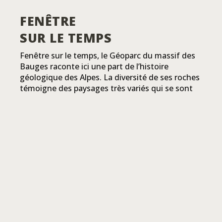
FENÊTRE
SUR LE TEMPS
Fenêtre sur le temps, le Géoparc du massif des
Bauges raconte ici une part de l’histoire
géologique des Alpes. La diversité de ses roches
témoigne des paysages très variés qui se sont
succédé, de la mer à la chaîne de montagne. Il
témoigne aussi d’un riche passé glaciaire qui a
modelé ses formes, organisé la circulation de
ses eaux souterraines, conditionné les pratiques
agricoles.
Cet héritage géologique a longtemps orienté
toute l’histoire de l’occupation humaine. Si l’ère
des ressources faciles nous a fait quelques peu
oublier cet ancrage à la Terre, ce lien reste
pourtant incontournable, et une valeur d’avenir !