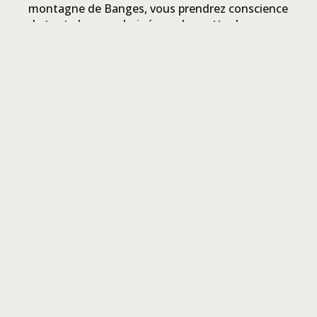
montagne de Banges, vous prendrez conscience
de toute la zone drainée par la grotte de
Prérouge. Vous trouverez peut-être en chemin
les entrées supérieures du réseau. Rejoindre un
club spéléo ou faire appel à un guide diplômé
pour vous emmener sous terre.
PLUS
Il pleut beaucoup depuis des heures et des
heures ? Faites un saut à la grotte de Prérouge,
la grotte s’est peut-être mise à couler …
+
−