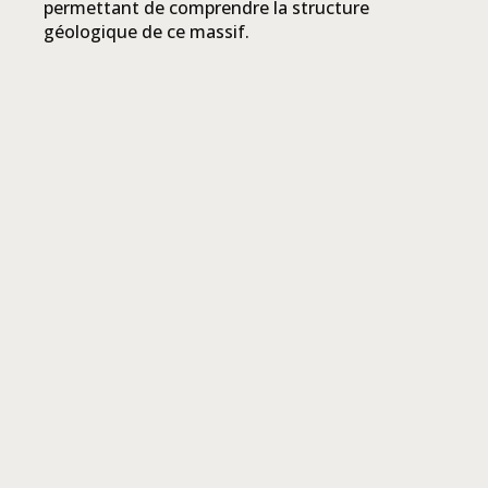
permettant de comprendre la structure
géologique de ce massif.
PLUS
en continuant sur 50 m vous découvrirez à
droite du sentier le Trou des casses, un des
nombreux regards sur le monde souterrain de la
montagne de Bange. Poursuivre plus loin dans
la forêt pour atteindre le rebord de la Montagne
de Bange, pour découvrir un magnifique point
de vue dominant la vallée de Bange et le Chéran.
+
−