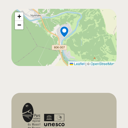
+
−
Leaflet
|
©
OpenStreetMap