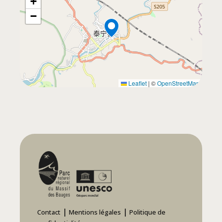
+
−
Leaflet
|
©
OpenStreetMap
|
|
Contact
Mentions légales
Politique de