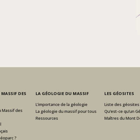
 MASSIF DES
LA GÉOLOGIE DU MASSIF
LES GÉOSITES
L’importance de la géologie
Liste des géosites
u Massif des
La géologie du massif pour tous
Qu’est-ce qu’un Gé
Ressources
Maîtres du Mont D
l
çais
Géoparc ?