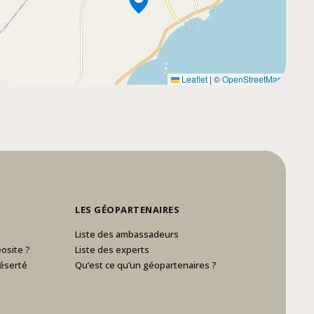
Leaflet
|
©
OpenStreetMap
LES GÉOPARTENAIRES
Liste des ambassadeurs
osite ?
Liste des experts
éserté
Qu’est ce qu’un géopartenaires ?