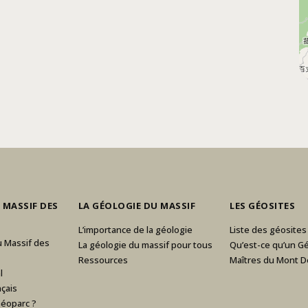
 MASSIF DES
LA GÉOLOGIE DU MASSIF
LES GÉOSITES
L’importance de la géologie
Liste des géosites
u Massif des
La géologie du massif pour tous
Qu’est-ce qu’un Gé
Ressources
Maîtres du Mont D
l
çais
Géoparc ?