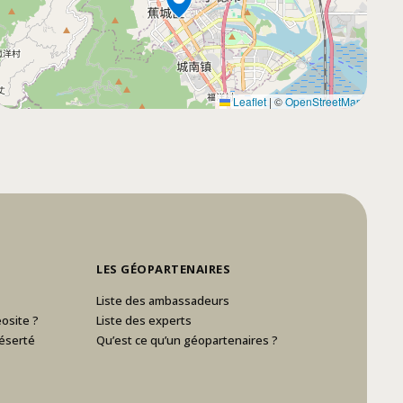
Leaflet
|
©
OpenStreetMap
LES GÉOPARTENAIRES
Liste des ambassadeurs
osite ?
Liste des experts
éserté
Qu’est ce qu’un géopartenaires ?