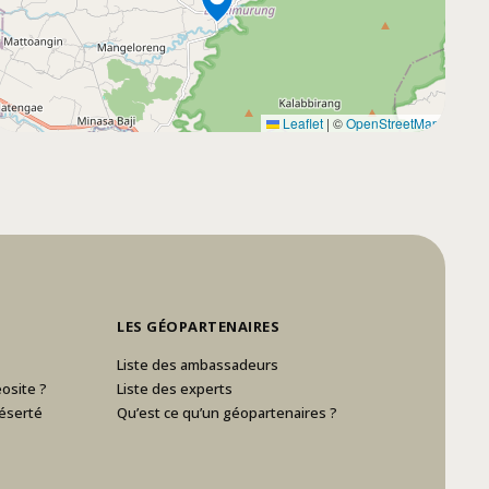
Leaflet
|
©
OpenStreetMap
LES GÉOPARTENAIRES
Liste des ambassadeurs
osite ?
Liste des experts
éserté
Qu’est ce qu’un géopartenaires ?