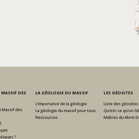
 MASSIF DES
LA GÉOLOGIE DU MASSIF
LES GÉOSITES
L’importance de la géologie
Liste des géosites
u Massif des
La géologie du massif pour tous
Qu’est-ce qu’un Gé
Ressources
Maîtres du Mont D
l
çais
Géoparc ?