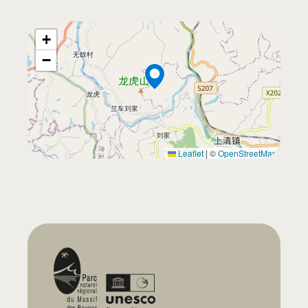
+
−
Leaflet
|
©
OpenStreetMap