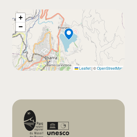
+
−
Leaflet
|
©
OpenStreetMap