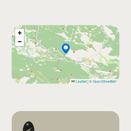
+
−
Leaflet
|
©
OpenStreetMap