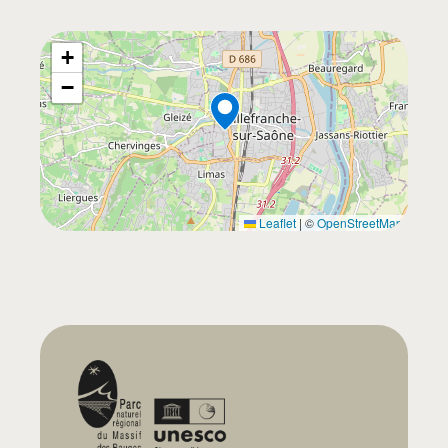
+
−
Leaflet
|
©
OpenStreetMap