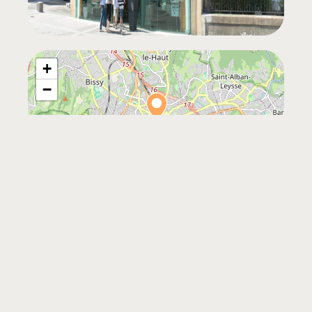
+
−
Leaflet
|
©
OpenStreetMap
Contact
5 bis place du Palais de Justice
73000 Chambéry
0479334247
https://www.chamberymontagnes.com