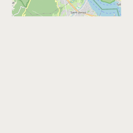
Leaflet
|
©
OpenStreetMap
Contact
215 route de Piron
74320 Sevrier
0450524711
https://musee-paccard.com/
musee@paccard.fr
Facebook