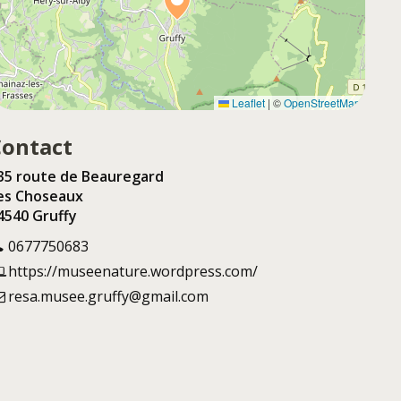
Leaflet
|
©
OpenStreetMap
Contact
35 route de Beauregard
es Choseaux
4540 Gruffy
0677750683
https://museenature.wordpress.com/
resa.musee.gruffy@gmail.com