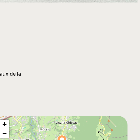
maux de la
+
−