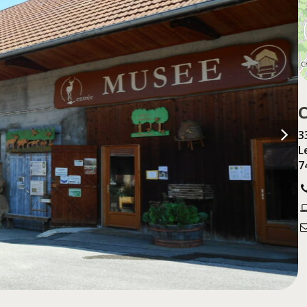
3
L
7