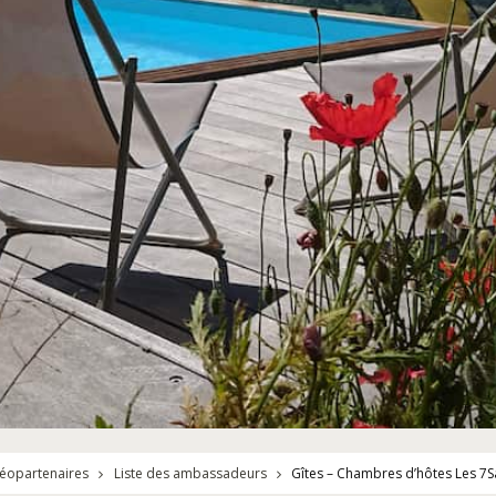
éopartenaires
Liste des ambassadeurs
Gîtes – Chambres d’hôtes Les 7S