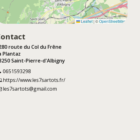
Leaflet
|
©
OpenStreetMap
Contact
280 route du Col du Frêne
a Plantaz
3250 Saint-Pierre-d'Albigny
0651593298
https://www.les7sartots.fr/
les7sartots@gmail.com