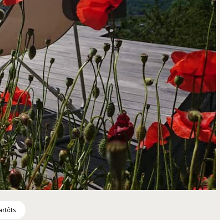
artôts