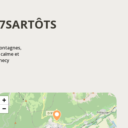
 7SARTÔTS
montagnes,
 calme et
nnecy
+
−