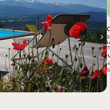
2
L
7