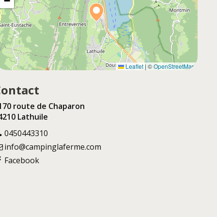
−
Leaflet
|
©
OpenStreetMap
Contact
170 route de Chaparon
4210 Lathuile
0450443310
info@campinglaferme.com
Facebook