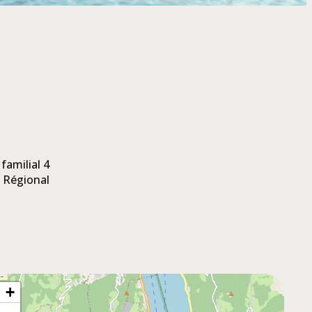
familial 4
l Régional
+