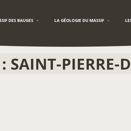
SIF DES BAUGES
LA GÉOLOGIE DU MASSIF
LE
Saint-Pierre-de-Curtille
:
SAINT-PIERRE-D