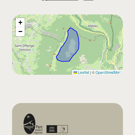
+
−
Leaflet
|
©
OpenStreetMap