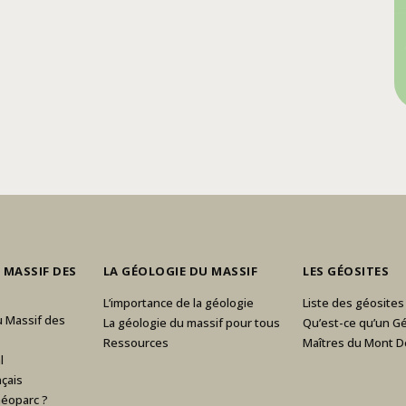
 MASSIF DES
LA GÉOLOGIE DU MASSIF
LES GÉOSITES
L’importance de la géologie
Liste des géosites
u Massif des
La géologie du massif pour tous
Qu’est-ce qu’un Gé
Ressources
Maîtres du Mont D
l
çais
Géoparc ?