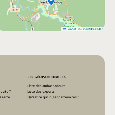
Leaflet
|
©
OpenStreetMap
LES GÉOPARTENAIRES
Liste des ambassadeurs
osite ?
Liste des experts
éserté
Qu’est ce qu’un géopartenaires ?