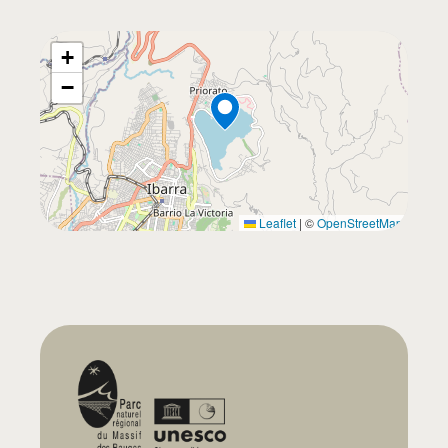
+
−
Leaflet
|
©
OpenStreetMap