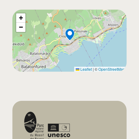
+
−
Leaflet
|
©
OpenStreetMap