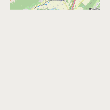
Leaflet
|
©
OpenStreetMap
Contact
530, Chemin des Carrières du Salin
73460 Grésy-sur-Isère
0479379436
http://www.lescoteauxdusalin.fr
lescoteauxdusalin@wanadoo.fr
Facebook