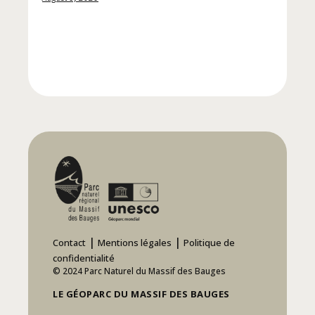
|
|
Contact
Mentions légales
Politique de
confidentialité
© 2024 Parc Naturel du Massif des Bauges
LE GÉOPARC DU MASSIF DES BAUGES